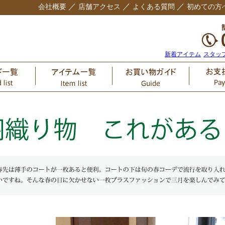
／
／
／
会社概要
店舗アクセス
よくある質問
初めての方
新着アイテム
スタッ