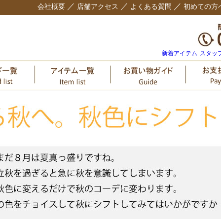
／
／
／
会社概要
店舗アクセス
よくある質問
初めての方
新着アイテム
スタッ