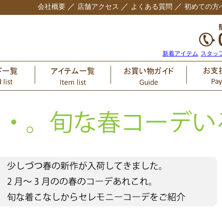
／
／
／
会社概要
店舗アクセス
よくある質問
初めての方
新着アイテム
スタッ