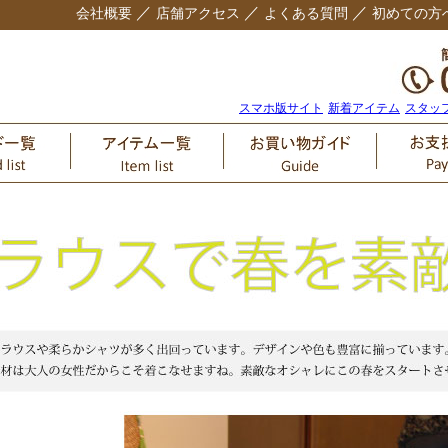
／
／
／
会社概要
店舗アクセス
よくある質問
初めての方
スマホ版サイト
新着アイテム
スタッ