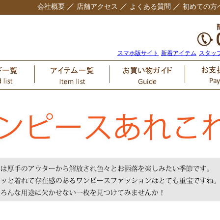
／
／
／
会社概要
店舗アクセス
よくある質問
初めての方
スマホ版サイト
新着アイテム
スタッ