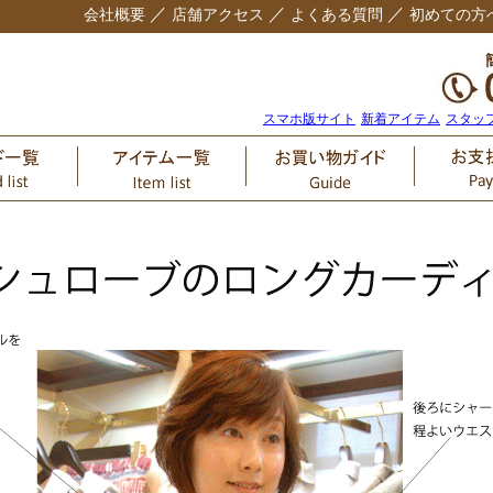
／
／
／
会社概要
店舗アクセス
よくある質問
初めての方
スマホ版サイト
新着アイテム
スタッ