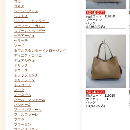
コカ
コキア
シーシークロス
シシエス
商品コード : 119150
ブラーミン
ジャンニ・キャリーニ
バッグ
ステファノ・ガムバ
\12,980(税込)
スプーム・ホリデー
セモアージュ
セラッテ
ソーノ
ダブルスタンダードクロージング
ディ二テ・コリエ
デュアルヴュー
テリック
ドニーユ
トラッゾドンナ
ドリーシーン
トレコード
ヌーク
ノーネーム
商品コード : 119010
ヴィオラドーロ
パール マシェール
バッグ
パシオーネ
\31,900(税込)
ファサンファール
ファルファーレ
ププラ
ブラーミン
プライオリティ