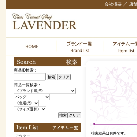
／
会社概要
店
商品ID検索：
検索
クリア
商品一覧検索：
検索
クリア
検索結果は10件です。
アウター