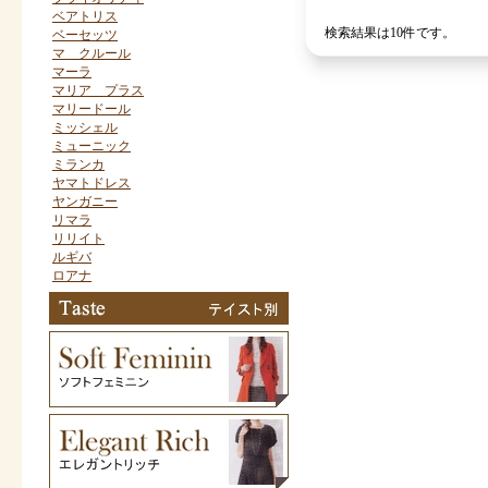
ベアトリス
検索結果は10件です。
ベーセッツ
マ クルール
マーラ
マリア プラス
マリードール
ミッシェル
ミューニック
ミランカ
ヤマトドレス
ヤンガニー
リマラ
リリイト
ルギバ
ロアナ