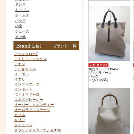
ドレス
トップス
ボトムス
バッグ
小物
シューズ
その他
アッシュロｰヴ
アトリエ・シックス
アヤン
アルキャトル
商品コード : 119452
ヴィオラドーロ
イーボル
バッグ
イエリ
\27,500(税込)
インディマーク
インポート
ヴィオラドーロ
エムズグレーシー
オーバー トエンティー
オーロラプレステージ
カフネ
キリア
クチューム
グランデインターナショナル