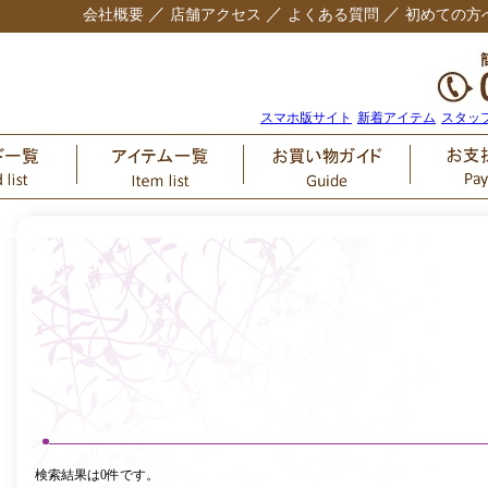
／
／
／
会社概要
店舗アクセス
よくある質問
初めての方
スマホ版サイト
新着アイテム
スタッ
検索結果は0件です。