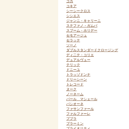
コカ
コキア
シーシークロス
シシエス
ジャンニ・キャリーニ
ステファノ・ガムバ
スプーム・ホリデー
セモアージュ
セラッテ
ソーノ
ダブルスタンダードクロージング
ディ二テ・コリエ
デュアルヴュー
テリック
ドニーユ
トラッゾドンナ
ドリーシーン
トレコード
ヌーク
ノーネーム
パール マシェール
パシオーネ
ファサンファール
ファルファーレ
ププラ
ブラーミン
プライオリティ