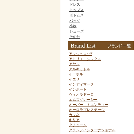
ドレス
トップス
ボトムス
バッグ
小物
シューズ
その他
アッシュロｰヴ
アトリエ・シックス
アヤン
アルキャトル
イーボル
イエリ
インディマーク
インポート
ヴィオラドーロ
エムズグレーシー
オーバー トエンティー
オーロラプレステージ
カフネ
キリア
クチューム
グランデインターナショナル