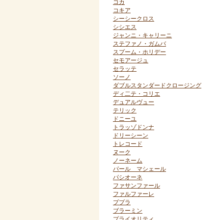
コカ
コキア
シーシークロス
シシエス
ジャンニ・キャリーニ
ステファノ・ガムバ
スプーム・ホリデー
セモアージュ
セラッテ
ソーノ
ダブルスタンダードクロージング
ディ二テ・コリエ
デュアルヴュー
テリック
ドニーユ
トラッゾドンナ
ドリーシーン
トレコード
ヌーク
ノーネーム
パール マシェール
パシオーネ
ファサンファール
ファルファーレ
ププラ
ブラーミン
プライオリティ