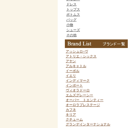
ドレス
トップス
ボトムス
バッグ
小物
シューズ
その他
アッシュロｰヴ
アトリエ・シックス
アヤン
アルキャトル
イーボル
イエリ
インディマーク
インポート
ヴィオラドーロ
エムズグレーシー
オーバー トエンティー
オーロラプレステージ
カフネ
キリア
クチューム
グランデインターナショナル