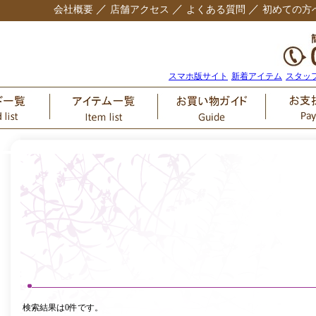
／
／
／
会社概要
店舗アクセス
よくある質問
初めての方
スマホ版サイト
新着アイテム
スタッ
検索結果は0件です。