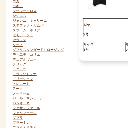
コカ
コキア
シーシークロス
シシエス
ジャンニ・キャリーニ
ステファノ・ガムバ
スプーム・ホリデー
9号
セモアージュ
セラッテ
サイズ
ソーノ
9号
5
ダブルスタンダードクロージング
ディ二テ・コリエ
デュアルヴュー
テリック
ドニーユ
トラッゾドンナ
ドリーシーン
トレコード
ヌーク
ノーネーム
パール マシェール
パシオーネ
ファサンファール
ファルファーレ
ププラ
ブラーミン
プライオリティ