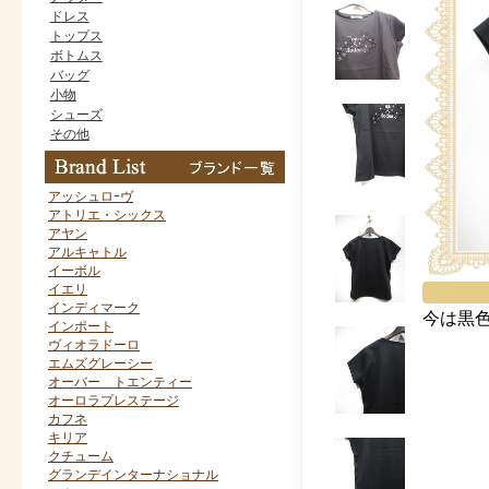
ドレス
トップス
ボトムス
バッグ
小物
シューズ
その他
アッシュロｰヴ
アトリエ・シックス
アヤン
アルキャトル
イーボル
イエリ
インディマーク
今は黒
インポート
ヴィオラドーロ
エムズグレーシー
オーバー トエンティー
オーロラプレステージ
カフネ
キリア
クチューム
グランデインターナショナル