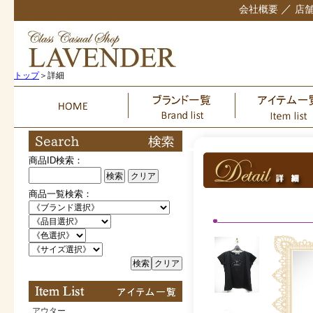
／
会社概要
店
トップ
＞詳細
商品ID検索：
検索
クリア
商品一覧検索：
検索
クリア
アウター