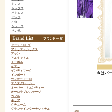
ドレス
トップス
ボトムス
バッグ
小物
シューズ
その他
アッシュロｰヴ
アトリエ・シックス
アヤン
アルキャトル
イーボル
イエリ
インディマーク
今はパ
インポート
ヴィオラドーロ
エムズグレーシー
オーバー トエンティー
オーロラプレステージ
カフネ
キリア
クチューム
グランデインターナショナル