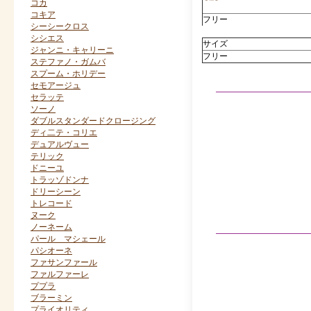
コカ
コキア
フリー
シーシークロス
シシエス
サイズ
ジャンニ・キャリーニ
フリー
ステファノ・ガムバ
スプーム・ホリデー
セモアージュ
セラッテ
ソーノ
ダブルスタンダードクロージング
ディ二テ・コリエ
デュアルヴュー
テリック
ドニーユ
トラッゾドンナ
ドリーシーン
トレコード
ヌーク
ノーネーム
パール マシェール
パシオーネ
ファサンファール
ファルファーレ
ププラ
ブラーミン
プライオリティ