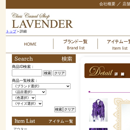
／
会社概要
店
トップ
＞詳細
商品ID検索：
検索
クリア
商品一覧検索：
検索
クリア
アウター