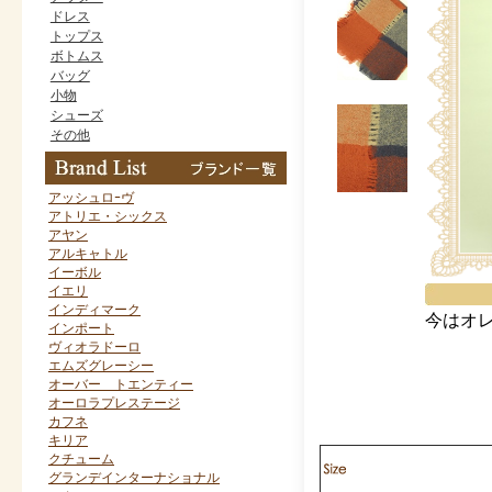
ドレス
トップス
ボトムス
バッグ
小物
シューズ
その他
アッシュロｰヴ
アトリエ・シックス
アヤン
アルキャトル
イーボル
イエリ
インディマーク
今はオ
インポート
ヴィオラドーロ
エムズグレーシー
オーバー トエンティー
オーロラプレステージ
カフネ
キリア
クチューム
グランデインターナショナル