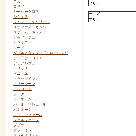
コカ
フリー
コキア
シーシークロス
サイズ
シシエス
フリー
ジャンニ・キャリーニ
ステファノ・ガムバ
スプーム・ホリデー
セモアージュ
セラッテ
ソーノ
ダブルスタンダードクロージング
ディ二テ・コリエ
デュアルヴュー
テリック
ドニーユ
トラッゾドンナ
ドリーシーン
トレコード
ヌーク
ノーネーム
パール マシェール
パシオーネ
ファサンファール
ファルファーレ
ププラ
ブラーミン
プライオリティ