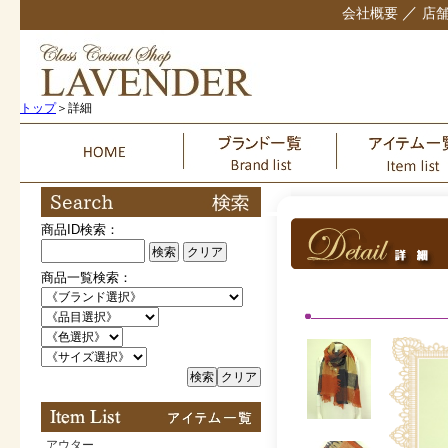
／
会社概要
店
トップ
＞詳細
商品ID検索：
検索
クリア
商品一覧検索：
検索
クリア
アウター